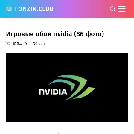
FONZIN.CLUB
Игровые обои nvidia (86 фото)
877
0
30 март