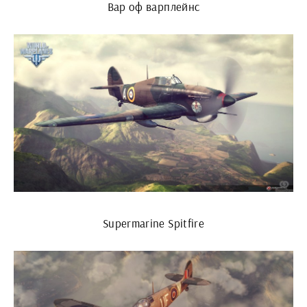
Вар оф варплейнс
Supermarine Spitfire