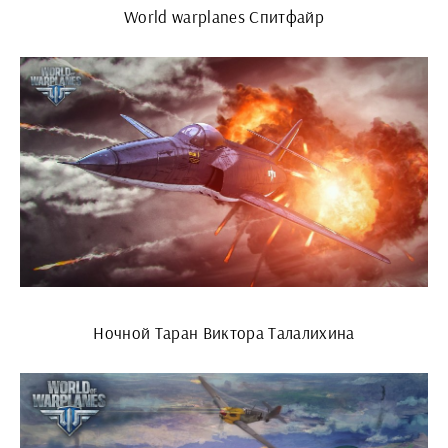
World warplanes Спитфайр
Ночной Таран Виктора Талалихина