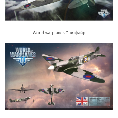
World warplanes Спитфайр