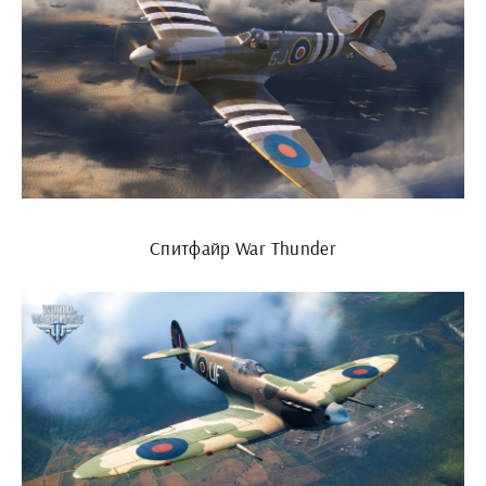
Спитфайр War Thunder