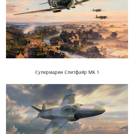
Супермарин Спитфайр MK 1