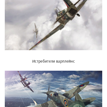
Истребители варплейнс