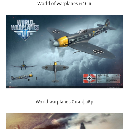
World of warplanes и 16 п
World warplanes Спитфайр