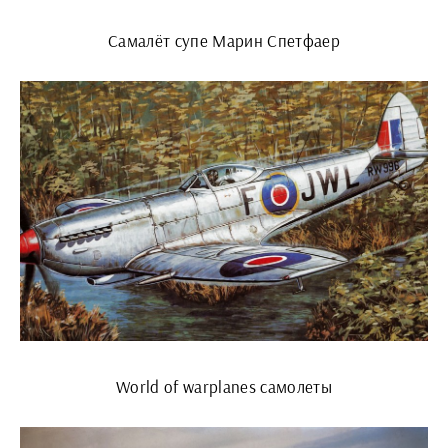
Самалёт супе Марин Спетфаер
World of warplanes самолеты