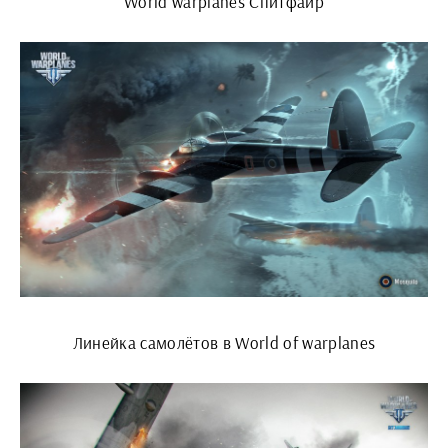
World warplanes Спитфайр
Линейка самолётов в World of warplanes