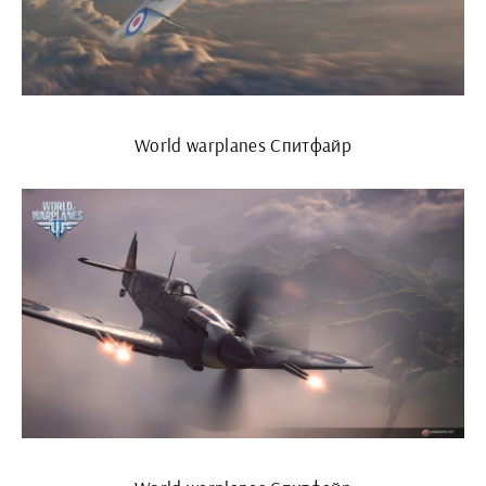
World warplanes Спитфайр