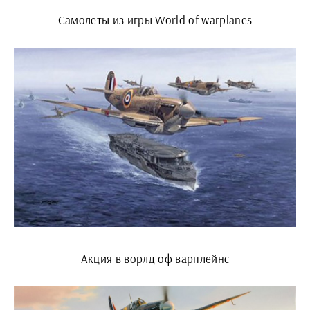
Самолеты из игры World of warplanes
Акция в ворлд оф варплейнс