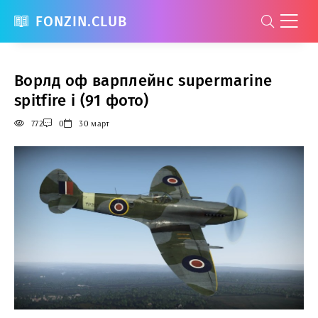
FONZIN.CLUB
Ворлд оф варплейнс supermarine
spitfire i (91 фото)
772
0
30 март