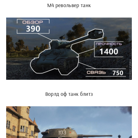
М4 револьвер танк
Ворлд оф танк блитз