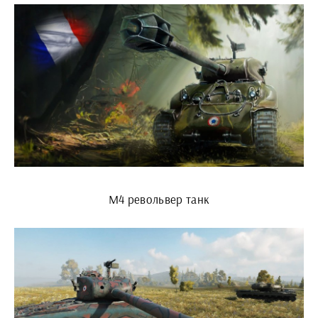
М4 револьвер танк