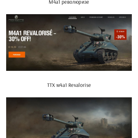
М4а1 революризе
ТТХ м4а1 Revalorise