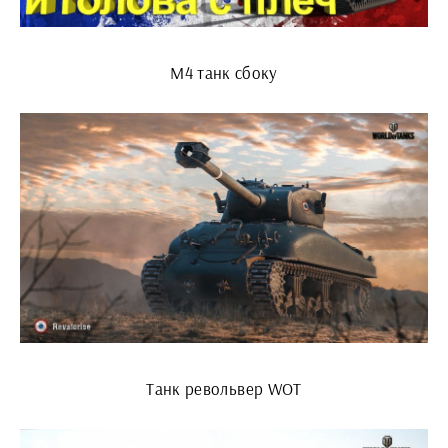
М4 танк сбоку
Танк револьвер WOT