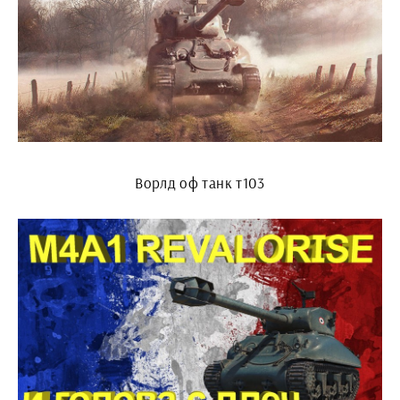
Ворлд оф танк т103