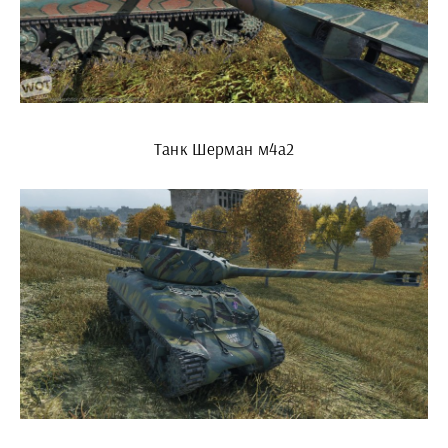
Танк Шерман м4а2