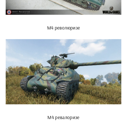
М4 революризе
М4 ревалоризе