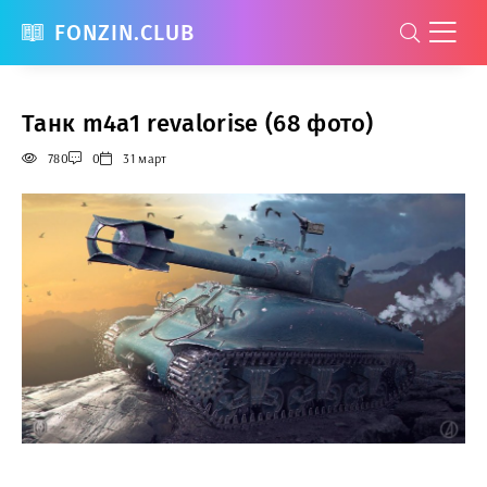
FONZIN.CLUB
Танк m4a1 revalorise (68 фото)
780
0
31 март