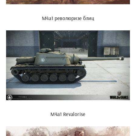
М4а1 революризе блиц
M4a1 Revalorise