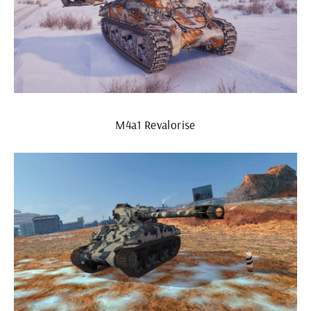
М4а1 Revalorise