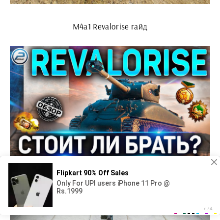
M4a1 Revalorise гайд
Колижн модель танка m4a1 re