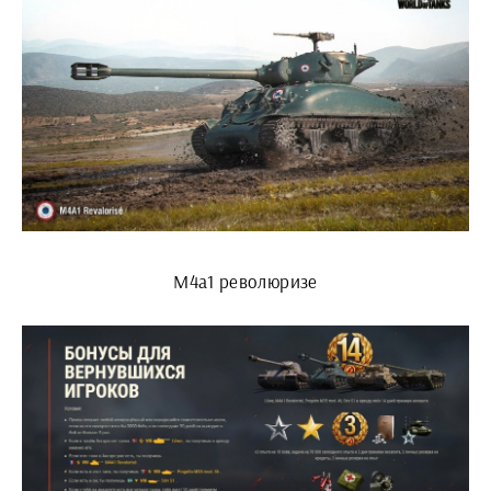
М4а1 революризе