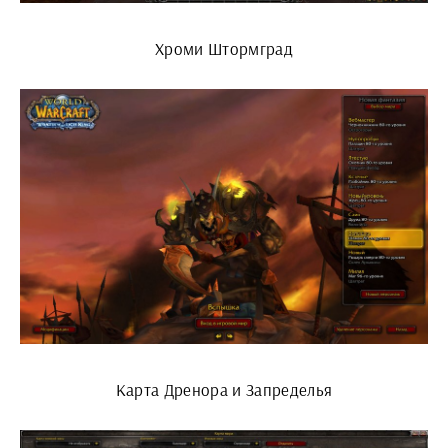
Хроми Штормград
Карта Дренора и Запределья