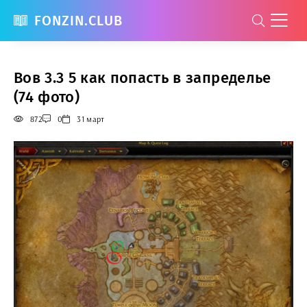
FONZIN.CLUB
Вов 3.3 5 как попасть в запределье
(74 фото)
872
0
31 март