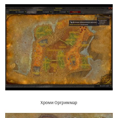
Хроми Оргриммар