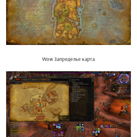
Wow Запределье карта