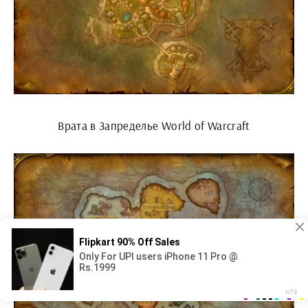
Врата в Запределье World of Warcraft