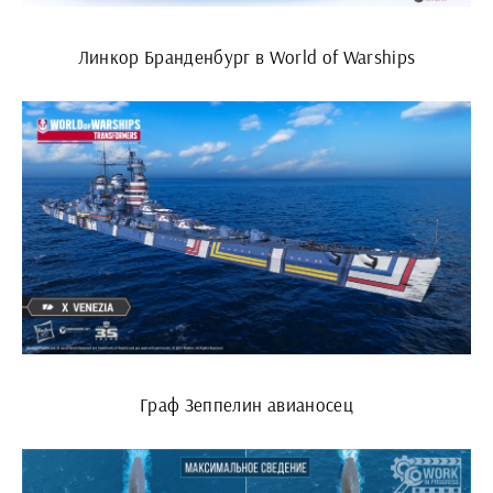
Линкор Бранденбург в World of Warships
Граф Зеппелин авианосец