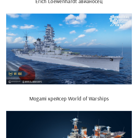
Erich Loewenhardt авианосец
Mogami крейсер World of Warships