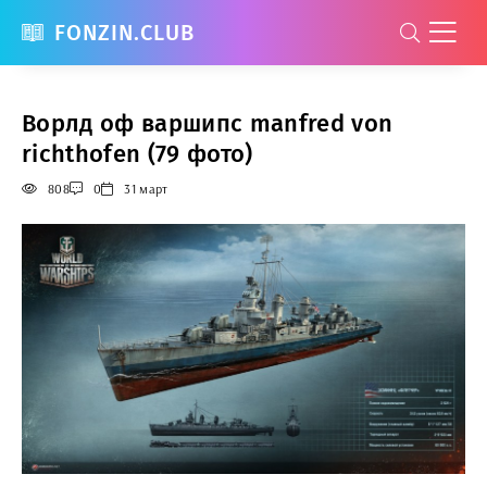
FONZIN.CLUB
Ворлд оф варшипс manfred von
richthofen (79 фото)
808
0
31 март