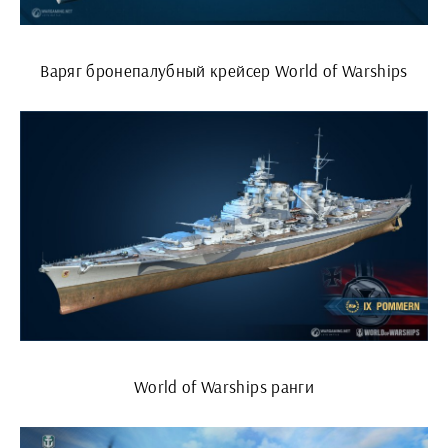
Варяг бронепалубный крейсер World of Warships
World of Warships ранги