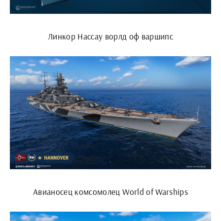
Линкор Нассау ворлд оф варшипс
Авианосец комсомолец World of Warships