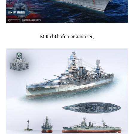
M.Richthofen авианосец