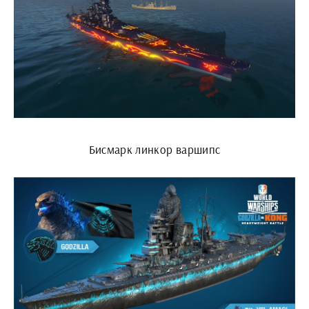
Бисмарк линкор варшипс