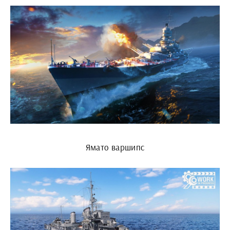
Ямато варшипс