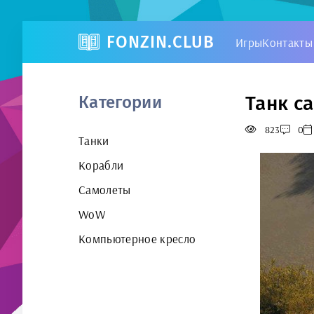
FONZIN.CLUB
Игры
Контакты
Танк ca
Категории
823
0
Танки
Корабли
Самолеты
WoW
Компьютерное кресло