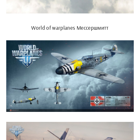
World of warplanes Мессершмитт