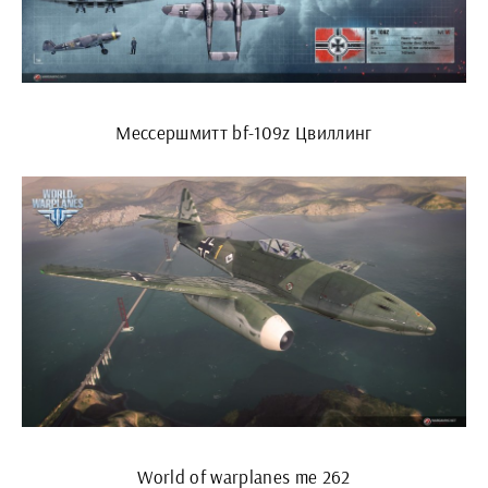
Мессершмитт bf-109z Цвиллинг
World of warplanes me 262