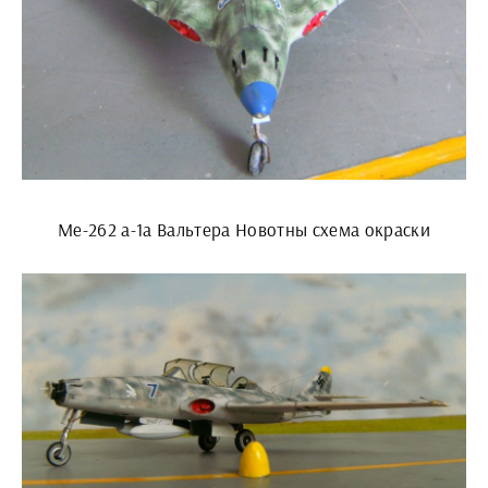
Me-262 a-1a Вальтера Новотны схема окраски