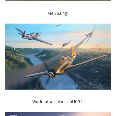
Ме 262 hg1
World of warplanes bf109 b