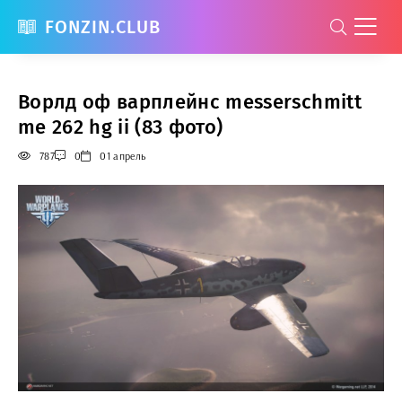
FONZIN.CLUB
Ворлд оф варплейнс messerschmitt
me 262 hg ii (83 фото)
787
0
01 апрель