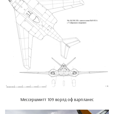
Мессершмитт 109 ворлд оф варпланес