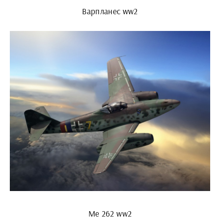
Варпланес ww2
Me 262 ww2