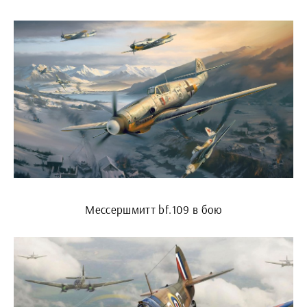
Мессершмитт bf.109 в бою