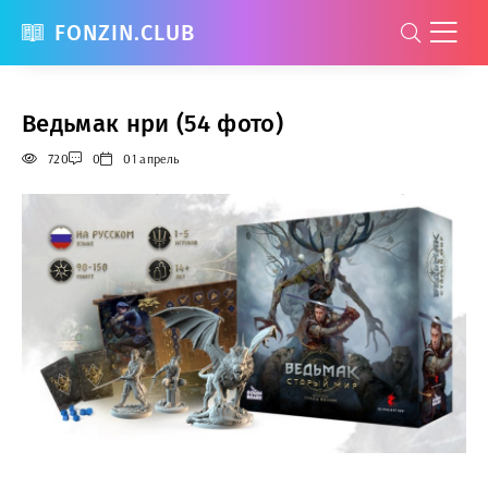
FONZIN.CLUB
Ведьмак нри (54 фото)
720
0
01 апрель