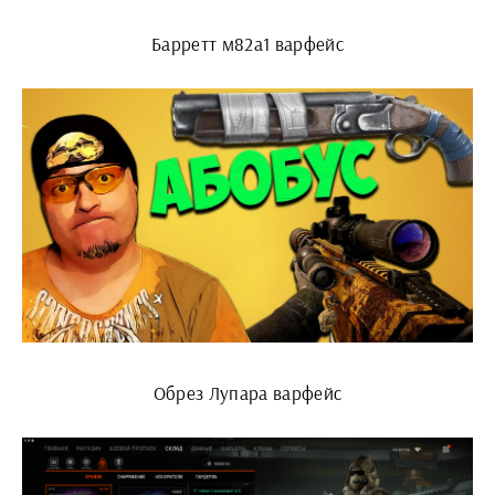
Барретт м82а1 варфейс
Обрез Лупара варфейс