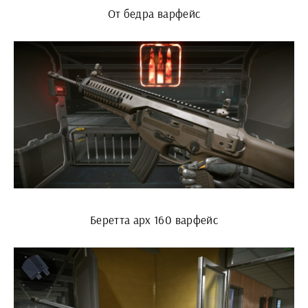
От бедра варфейс
Беретта арх 160 варфейс