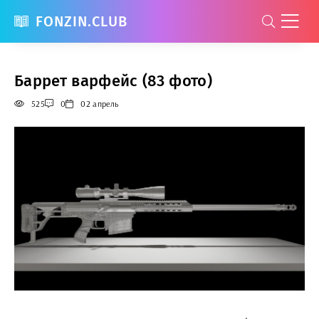
FONZIN.CLUB
Баррет варфейс (83 фото)
525
0
02 апрель