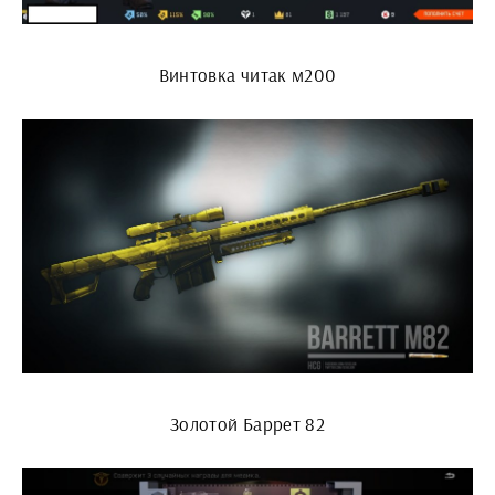
Винтовка читак м200
Золотой Баррет 82