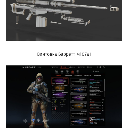
Винтовка Барретт м107а1