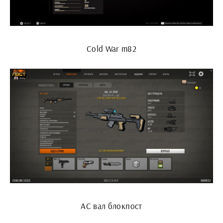
Cold War m82
АС вал блокпост