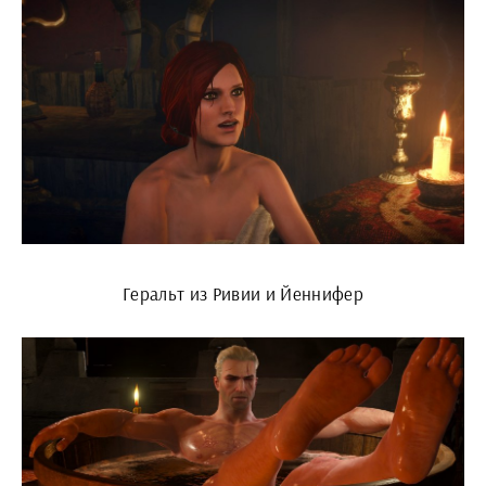
Геральт из Ривии и Йеннифер