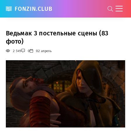
FONZIN.CLUB
Ведьмак 3 постельные сцены (83
фото)
2 549
0
02 апрель