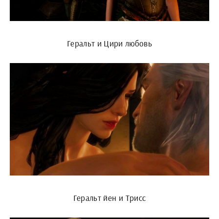
Геральт и Цири любовь
Геральт йен и Трисс