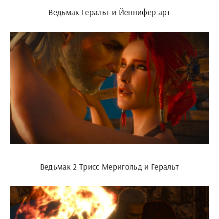
Ведьмак Геральт и Йеннифер арт
Ведьмак 2 Трисс Меригольд и Геральт