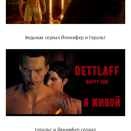
Ведьмак сериал Йеннифер и Геральт
Геральт и Йеннифер сериал