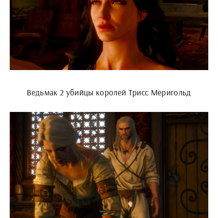
Ведьмак 2 убийцы королей Трисс Меригольд