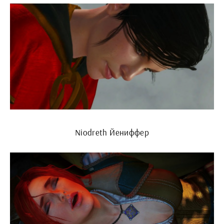
Niodreth Йениффер