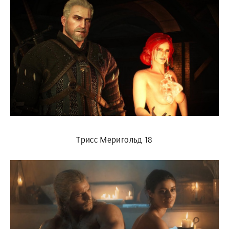
Трисс Меригольд 18