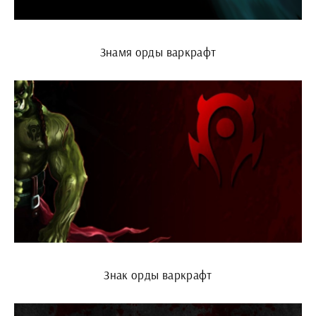
Знамя орды варкрафт
Знак орды варкрафт