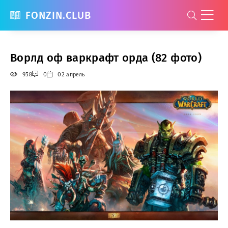
FONZIN.CLUB
Ворлд оф варкрафт орда (82 фото)
938
0
02 апрель