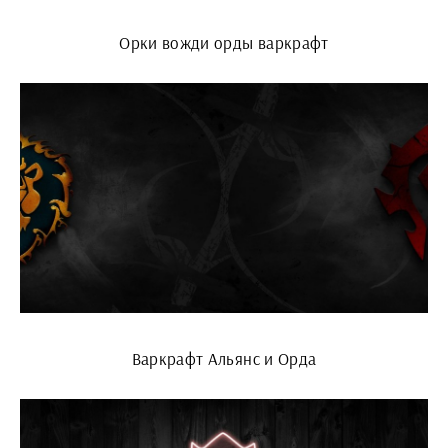
Орки вожди орды варкрафт
Варкрафт Альянс и Орда