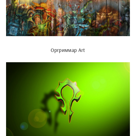
Оргриммар Art