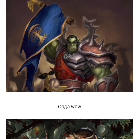
Орда wow