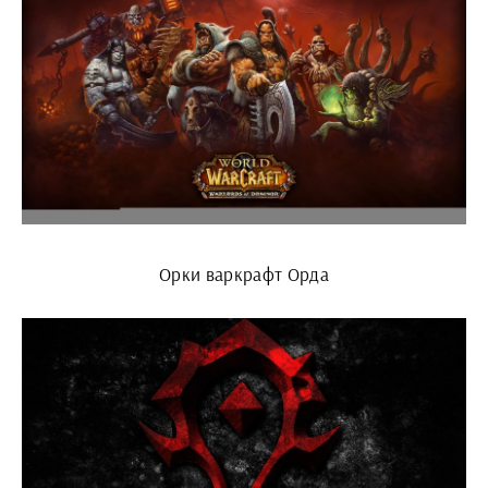
Орки варкрафт Орда