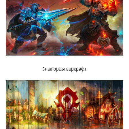
Знак орды варкрафт