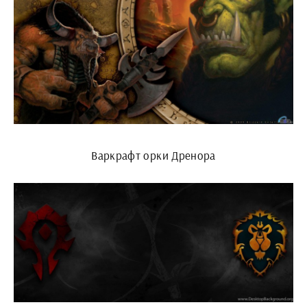
Варкрафт орки Дренора