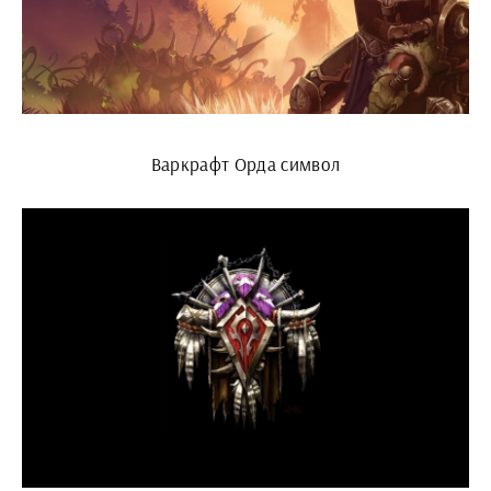
Варкрафт Орда символ