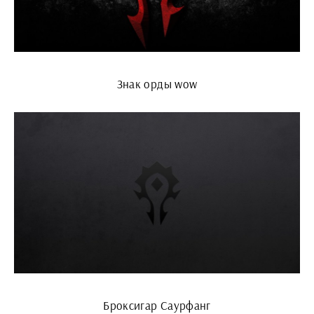
Знак орды wow
Броксигар Саурфанг