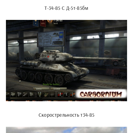
Т-34-85 С Д-5т-85бм
Скорострельность т34-85