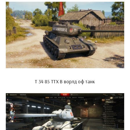
Т 34 85 ТТХ В ворлд оф танк