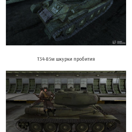
Т34-85м шкурки пробития