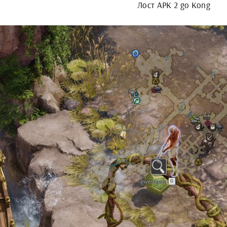
Лост АРК 2 go Kong