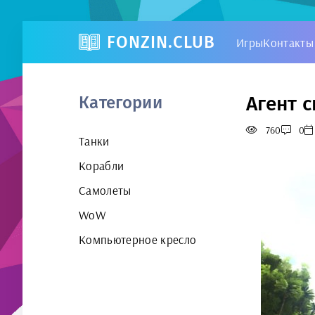
FONZIN.CLUB
Игры
Контакты
Агент с
Категории
760
0
Танки
Корабли
Самолеты
WoW
Компьютерное кресло