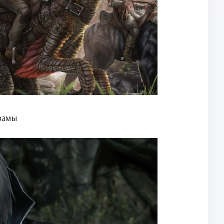
орамы