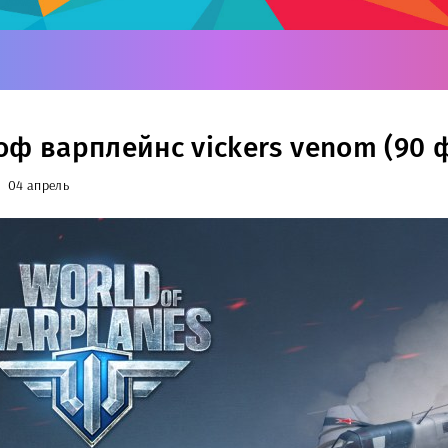
оф варплейнс vickers venom (90 
04 апрель