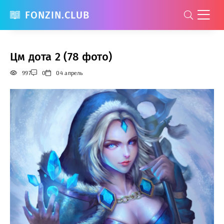
FONZIN.CLUB
Цм дота 2 (78 фото)
997
0
04 апрель