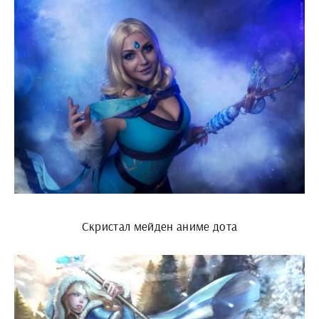
Скристал мейден аниме дота