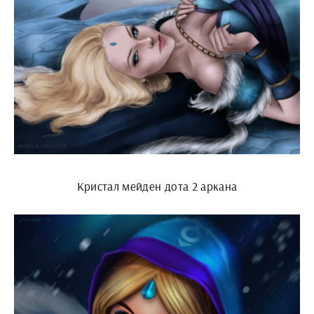
Кристал мейден дота 2 аркана