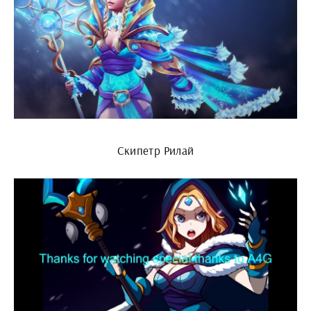
Скипетр Рилай