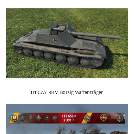
Пт САУ RHM Borsig Waffenträger