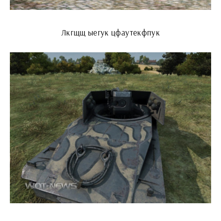
Лкгщщ ыегук цфаутекфпук