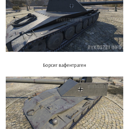
Борсиг вафентраген