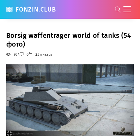
FONZIN.CLUB
Borsig waffentrager world of tanks (54
фото)
954
0
25 январь