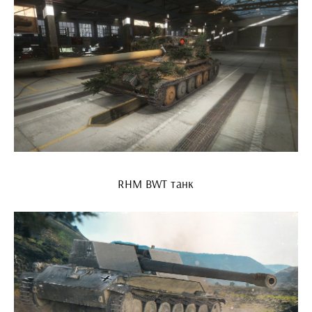
RHM BWT танк