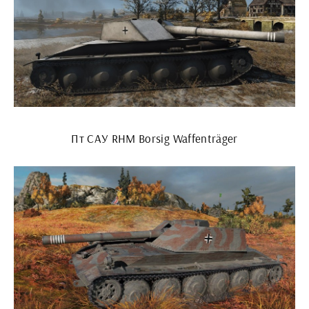
Пт САУ RHM Borsig Waffenträger