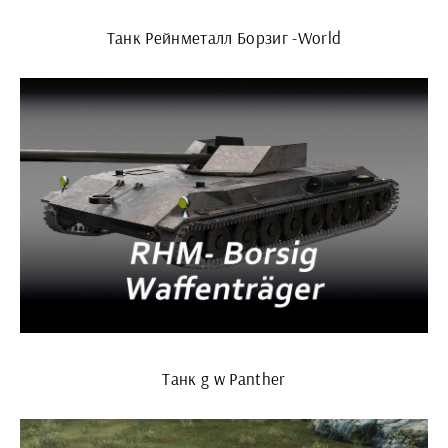
Танк Рейнметалл Борзиг -World
Танк g w Panther