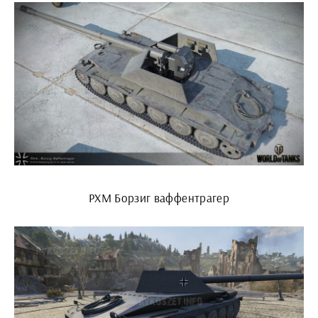
РХМ Борзиг ваффентрагер