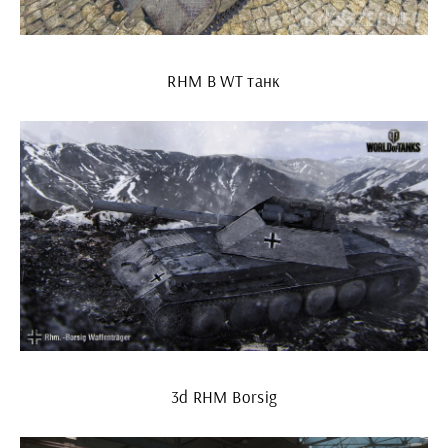
RHM B WT танк
3d RHM Borsig