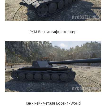
РХМ Борзиг ваффентрагер
Танк Рейнметалл Борзиг -World