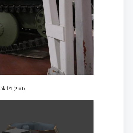
k l71 (2in1)