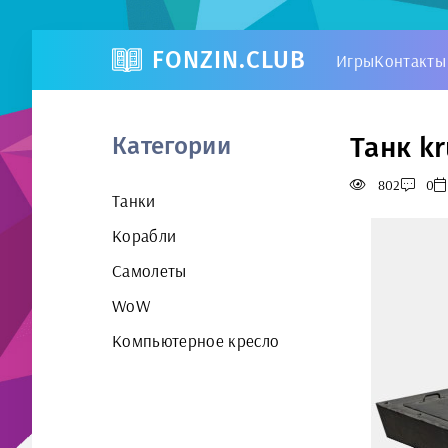
FONZIN.CLUB
Игры
Контакты
Танк kr
Категории
802
0
Танки
Корабли
Самолеты
WoW
Компьютерное кресло