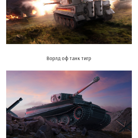
Ворлд оф танк тигр