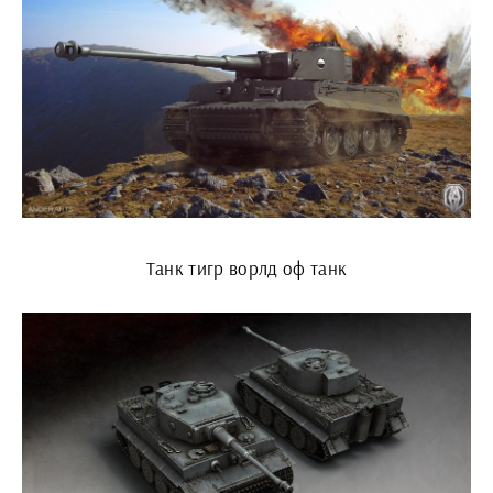
Танк тигр ворлд оф танк