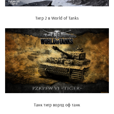
Тигр 2 в World of Tanks
Танк тигр ворлд оф танк