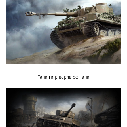
Танк тигр ворлд оф танк