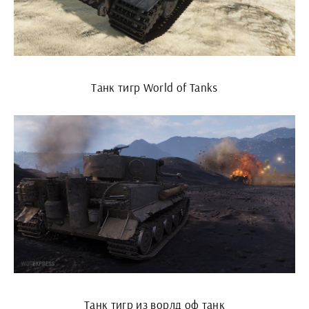
Танк тигр World of Tanks
Танк тигр из ворлд оф танк