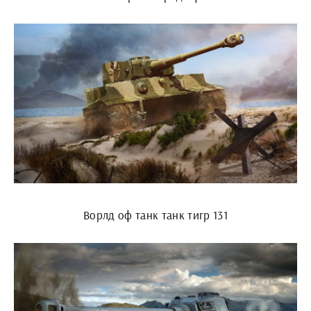
Ворлд оф танк танк тигр 131