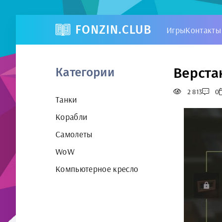
FONZIN.CLUB
Игры
Контакты
Верстак
Категории
2 813
0
Танки
Корабли
Самолеты
WoW
Компьютерное кресло