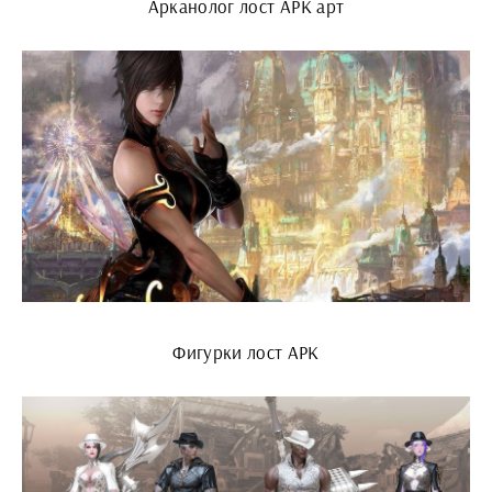
Арканолог лост АРК арт
Фигурки лост АРК