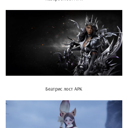
Беатрис лост АРК