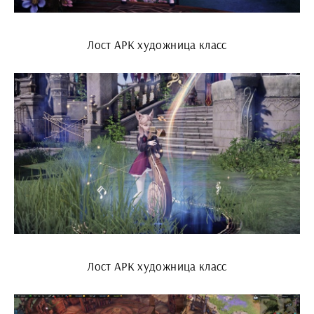
Лост АРК художница класс
Лост АРК художница класс