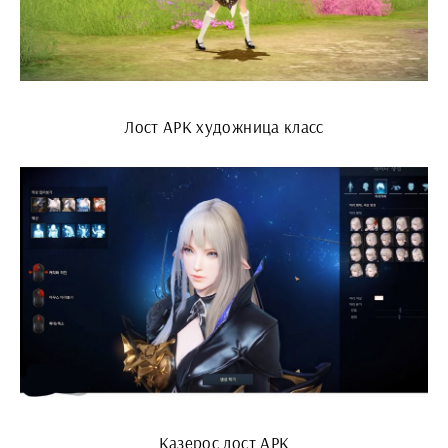
Лост АРК художница класс
Казерос лост АРК