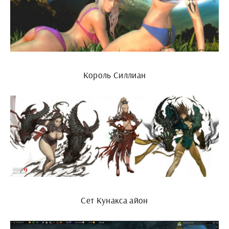
Король Силлиан
Сет Кунакса айон