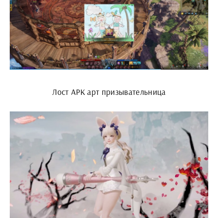
Лост АРК арт призывательница