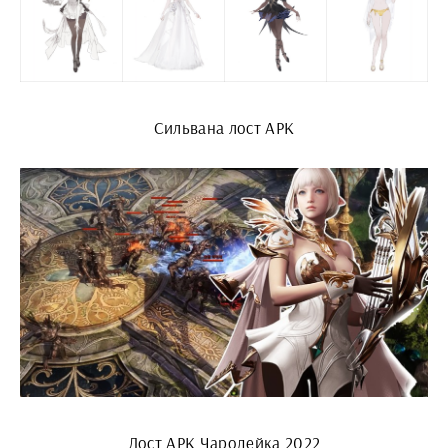
Сильвана лост АРК
Лост АРК Чародейка 2022