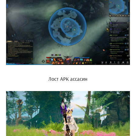
Лост АРК ассасин