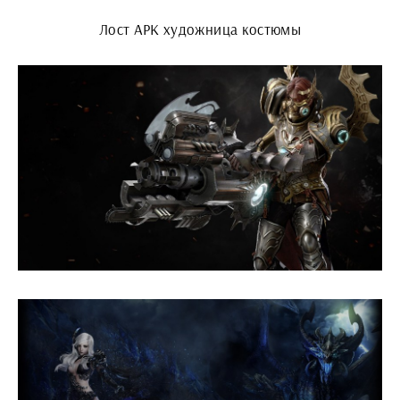
Лост АРК художница костюмы