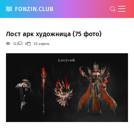
FONZIN.CLUB
Лост арк художница (75 фото)
722
0
30 апрель