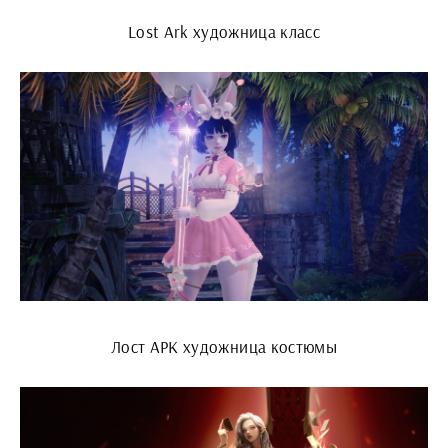
Lost Ark художница класс
Лост АРК художница костюмы