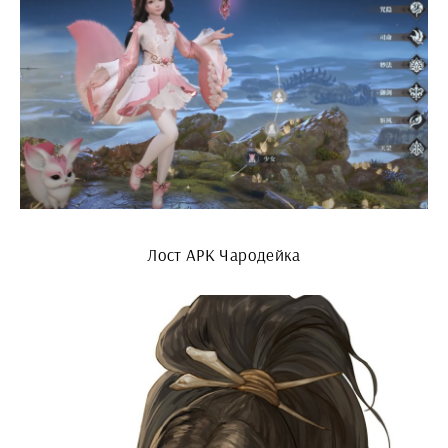
Лост АРК Чародейка