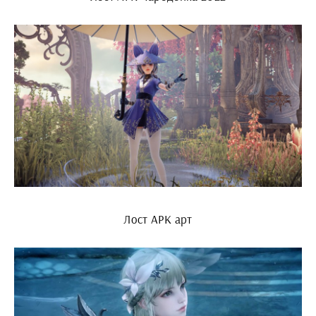
Лост АРК арт