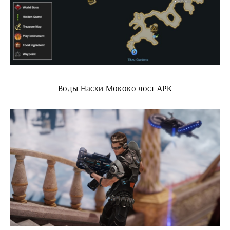
Воды Насхи Мококо лост АРК