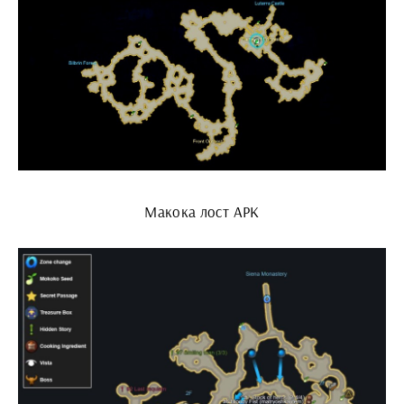
Макока лост АРК