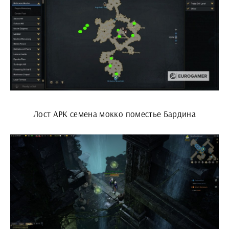
Лост АРК семена мокко поместье Бардина