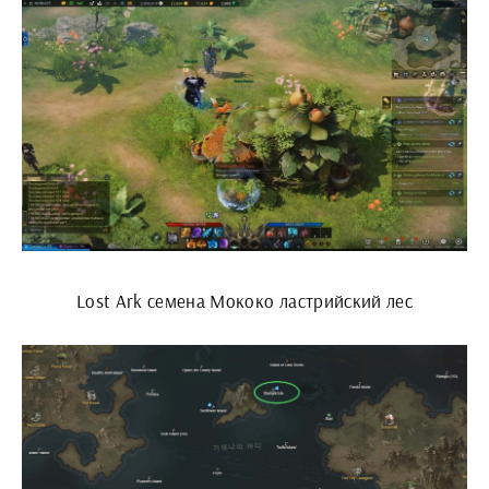
Lost Ark семена Мококо ластрийский лес