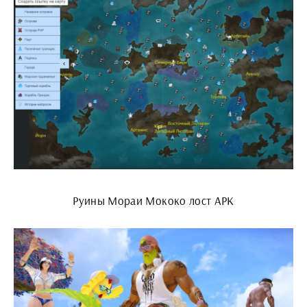
Руины Мораи Мококо лост АРК