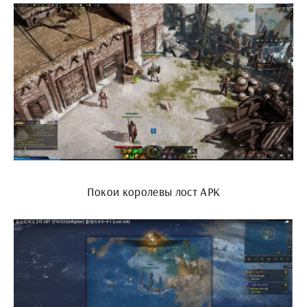
Покои королевы лост АРК