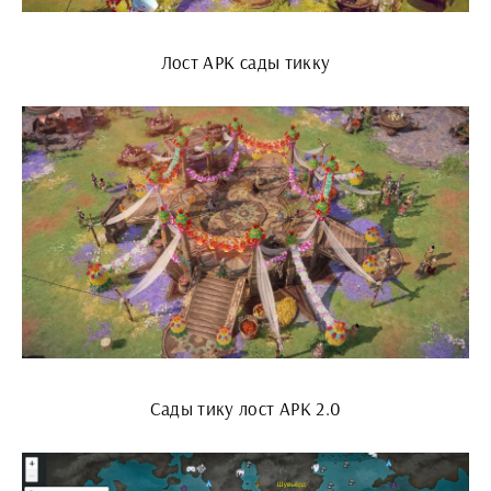
Лост АРК сады тикку
Сады тику лост АРК 2.0