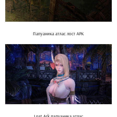
Папуаника атлас лост АРК
Lost Ark папуаника атлас