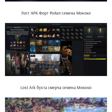
Лост АРК Форт Ройал семена Мококо
Lost Ark бухта смерча семена Мококо