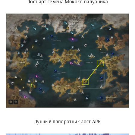
Лост арт семена Мококо папуаника
Лунный папоротник лост АРК