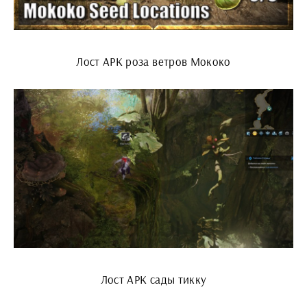
Лост АРК роза ветров Мококо
Лост АРК сады тикку