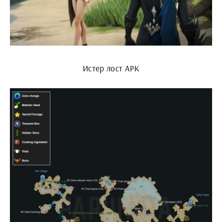
Истер лост АРК