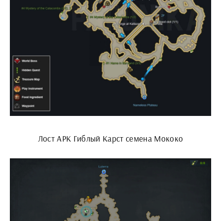
Лост АРК Гиблый Карст семена Мококо