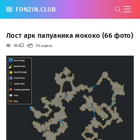
FONZIN.CLUB
Лост арк папуаника мококо (66 фото)
904
0
30 апрель