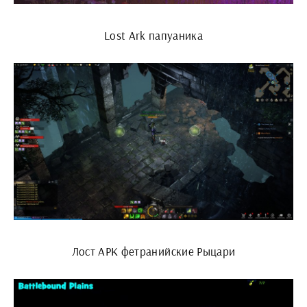
Lost Ark папуаника
Лост АРК фетранийские Рыцари