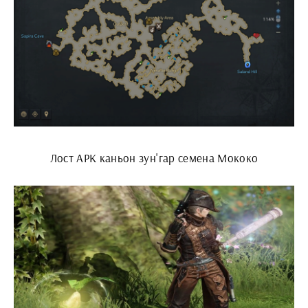
Лост АРК каньон зун'гар семена Мококо