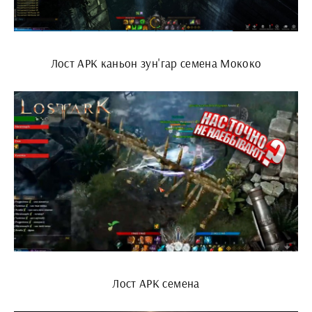
Лост АРК каньон зун'гар семена Мококо
Лост АРК семена