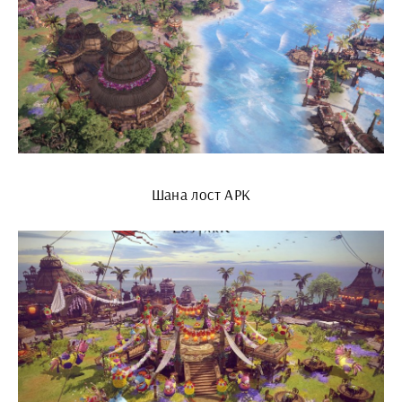
Шана лост АРК