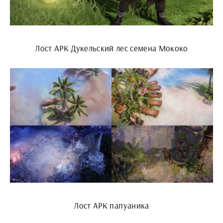
Лост АРК Дукельский лес семена Мококо
Лост АРК папуаника