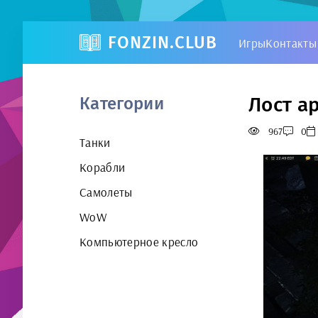
FONZIN.CLUB
Игры
Контакты
Лост а
Категории
967
0
Танки
Корабли
Самолеты
WoW
Компьютерное кресло