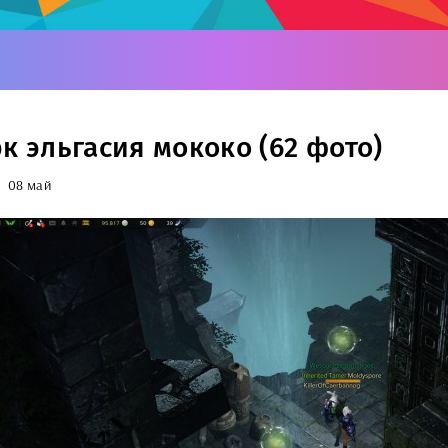
рк эльгасия мококо (62 фото)
08 май