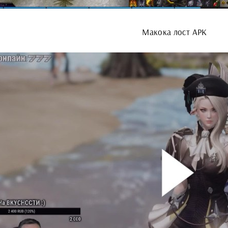
Макока лост АРК