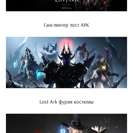
Ганслингер лост АРК
Lost Ark фурия костюмы