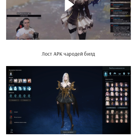
Лост АРК чародей билд