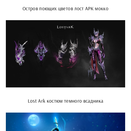
Остров поющих цветов лост АРК мокко
Lost Ark костюм темного всадника