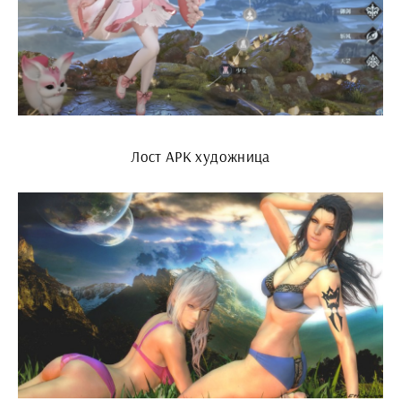
Лост АРК художница