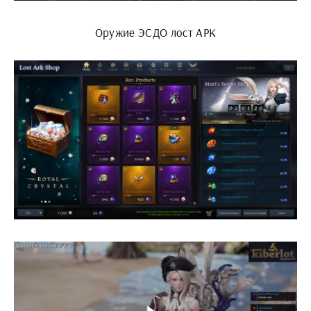
Оружие ЭСДО лост АРК