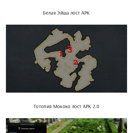
Белая Эйша лост АРК
Тотопия Мококо лост АРК 2.0