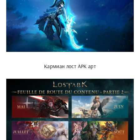
Кармиан лост АРК арт