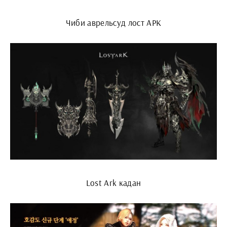
Чиби аврельсуд лост АРК
Lost Ark кадан