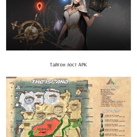
Тайгон лост АРК