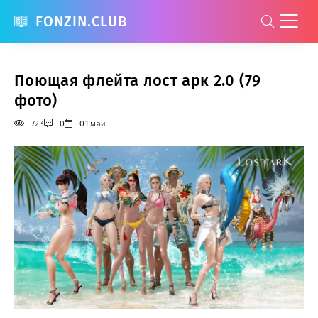
FONZIN.CLUB
Поющая флейта лост арк 2.0 (79
фото)
723
0
01 май