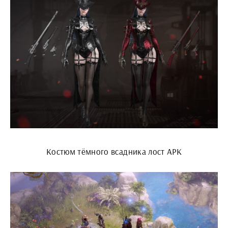
Костюм тёмного всадника лост АРК