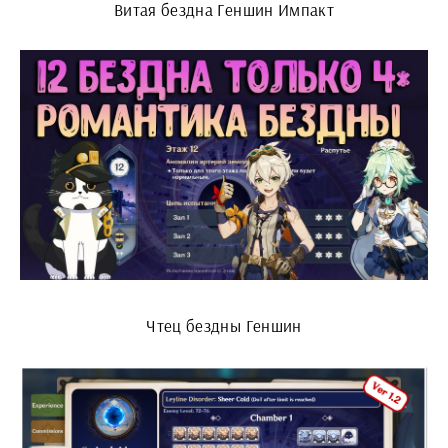
Витая бездна Геншин Импакт
Чтец бездны Геншин