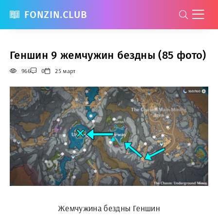
FONZIN.CLUB
Геншин 9 жемчужин бездны (85 фото)
966
0
25 март
Жемчужина бездны Геншин