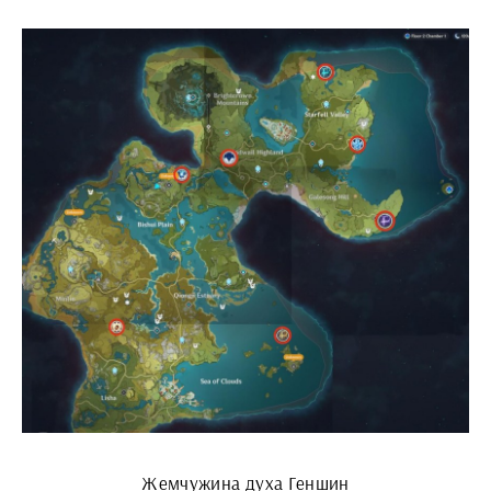
Жемчужина духа Геншин