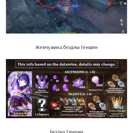
Жемчужина бездны Геншин
Бездна Геншин