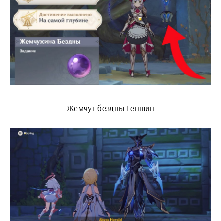
Жемчуг бездны Геншин