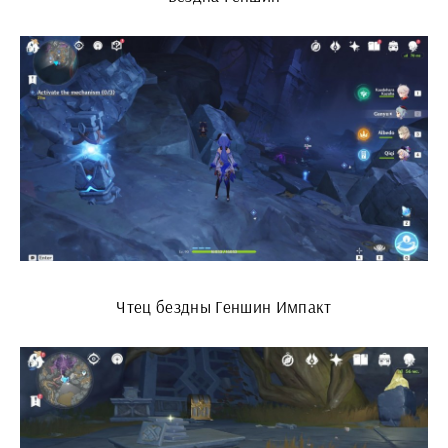
Чтец бездны Геншин Импакт