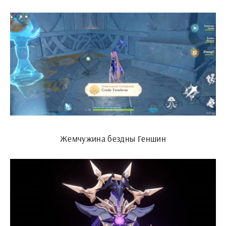
Жемчужина бездны Геншин