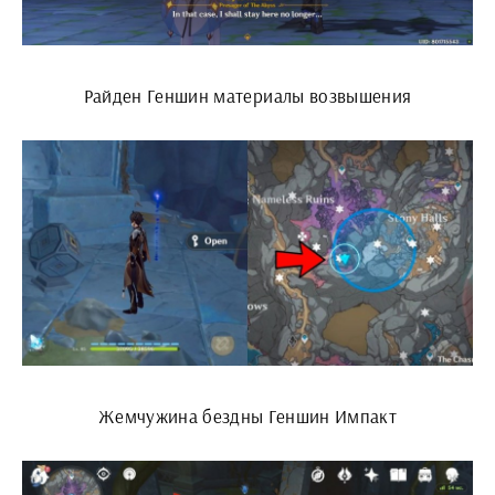
Райден Геншин материалы возвышения
Жемчужина бездны Геншин Импакт