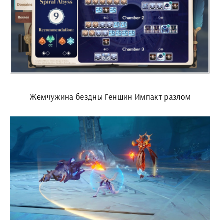
Жемчужина бездны Геншин Импакт разлом