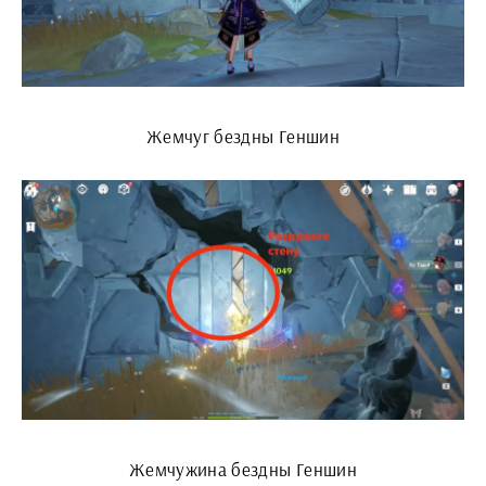
Жемчуг бездны Геншин
Жемчужина бездны Геншин