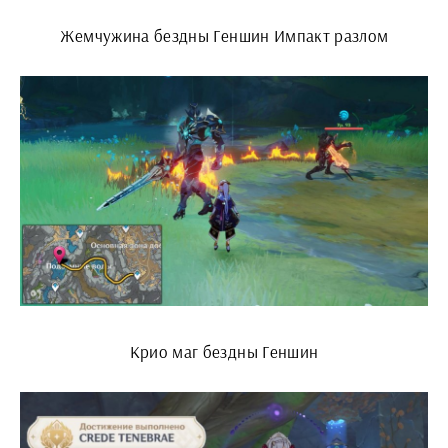
Жемчужина бездны Геншин Импакт разлом
Крио маг бездны Геншин