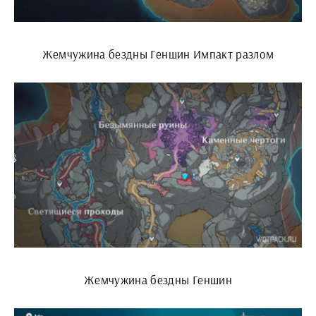
Жемчужина бездны Геншин Импакт разлом
Жемчужина бездны Геншин