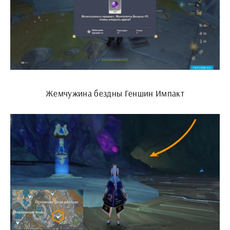
Жемчужина бездны Геншин Импакт