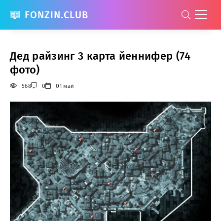
FONZIN.CLUB
Дед райзинг 3 карта йеннифер (74
фото)
568
0
01 май