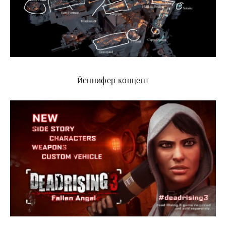
Йеннифер концепт