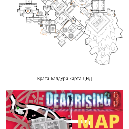
Врата Балдура карта ДНД