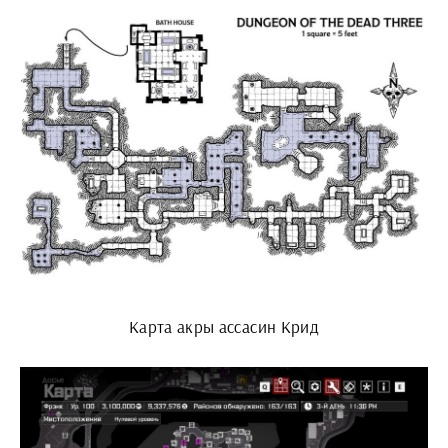
Карта акры ассасин Крид