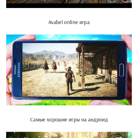
Avabel online игра
Самые хорошие игры на андроид