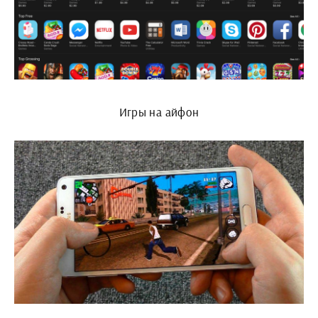
Игры на айфон