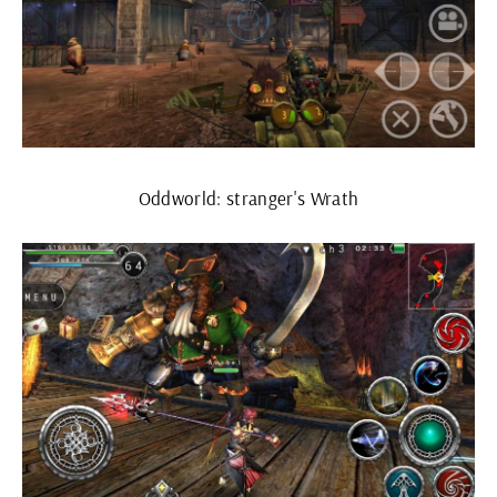
Oddworld: stranger's Wrath