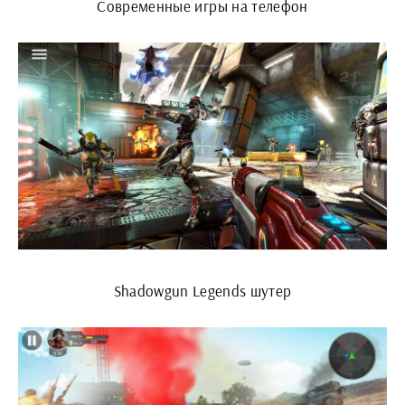
Современные игры на телефон
Shadowgun Legends шутер