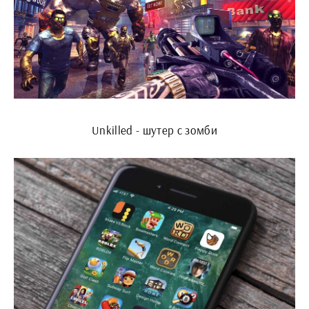
Unkilled - шутер с зомби