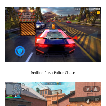
Redline Rush Police Chase