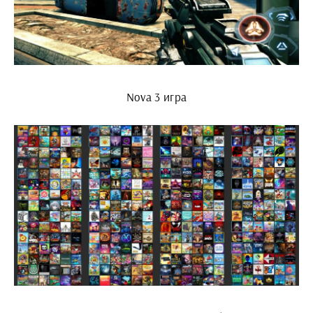
Nova 3 игра