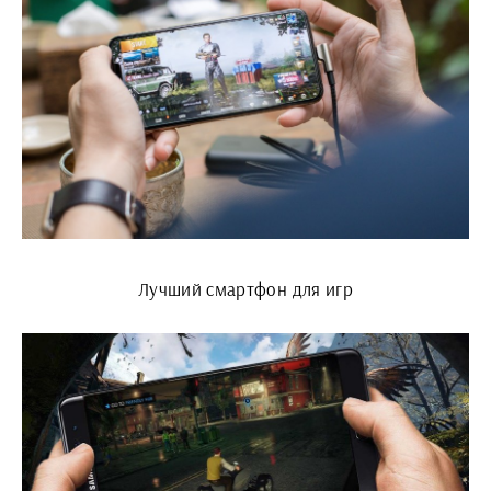
Лучший смартфон для игр