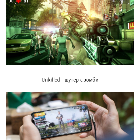
Unkilled - шутер с зомби