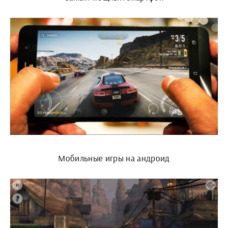
Мобильные игры на андроид