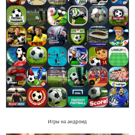
Игры на андроид