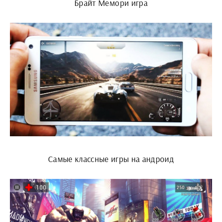
Брайт Мемори игра
Самые классные игры на андроид