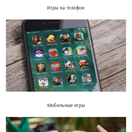
Игры на телефон
Мобильные игры