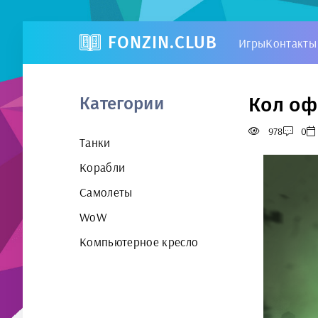
FONZIN.CLUB
Игры
Контакты
Кол оф
Категории
978
0
Танки
Корабли
Самолеты
WoW
Компьютерное кресло