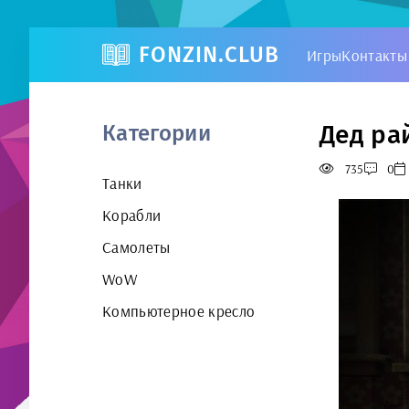
FONZIN.CLUB
Игры
Контакты
Дед ра
Категории
735
0
Танки
Корабли
Самолеты
WoW
Компьютерное кресло