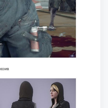
люзив