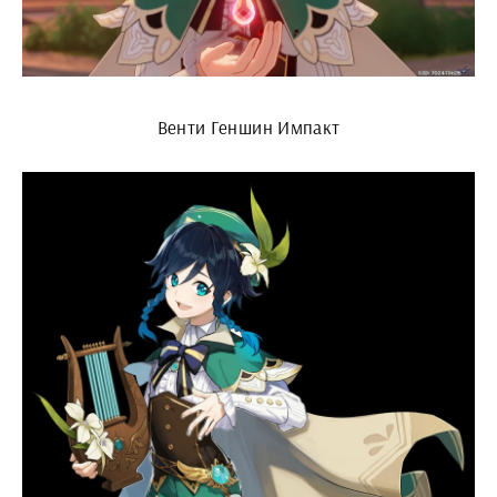
Венти Геншин Импакт