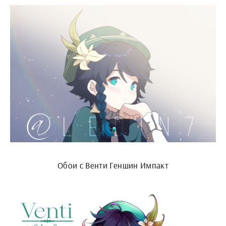
Обои с Венти Геншин Импакт