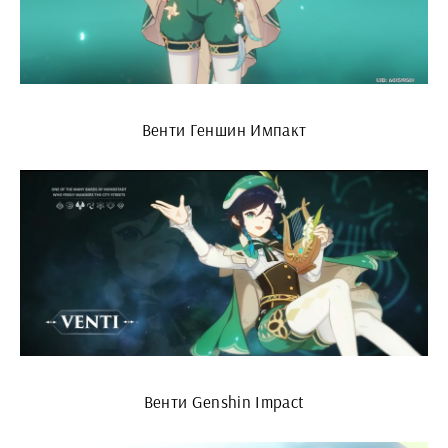
Венти Геншин Импакт
Венти Genshin Impact