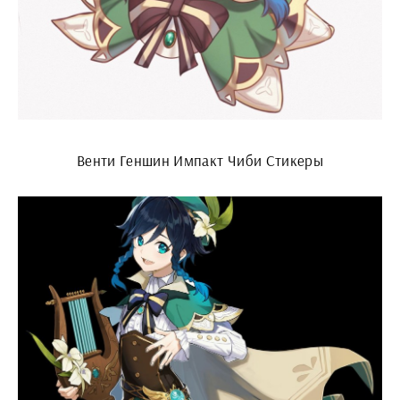
Венти Геншин Импакт Чиби Стикеры