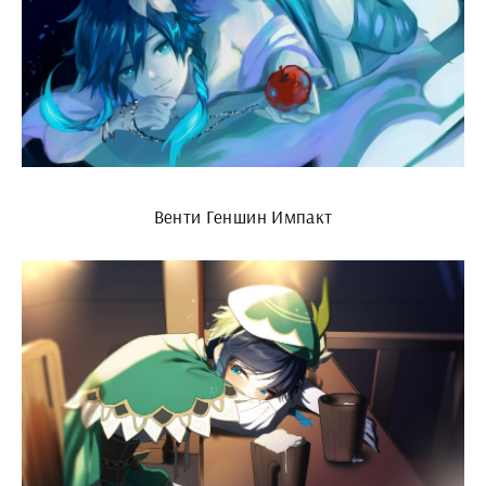
Венти Геншин Импакт