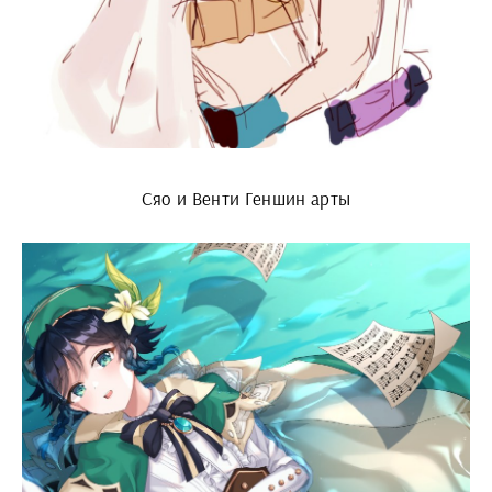
Сяо и Венти Геншин арты