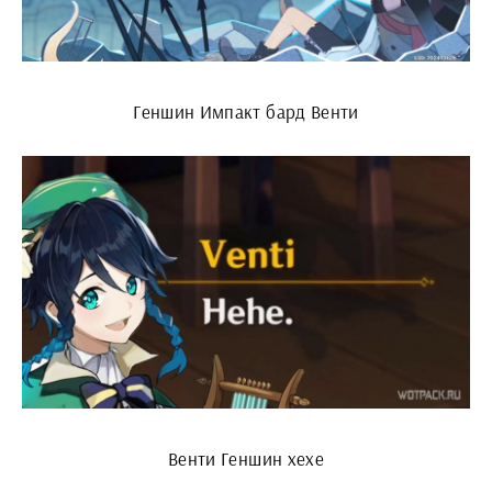
Геншин Импакт бард Венти
Венти Геншин хехе