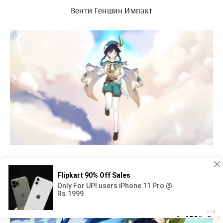
Венти Геншин Импакт
БАРБАТОС Геншин