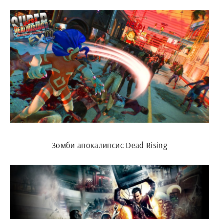
Зомби апокалипсис Dead Rising