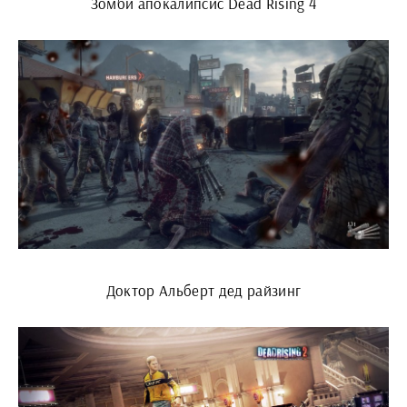
Зомби апокалипсис Dead Rising 4
Доктор Альберт дед райзинг