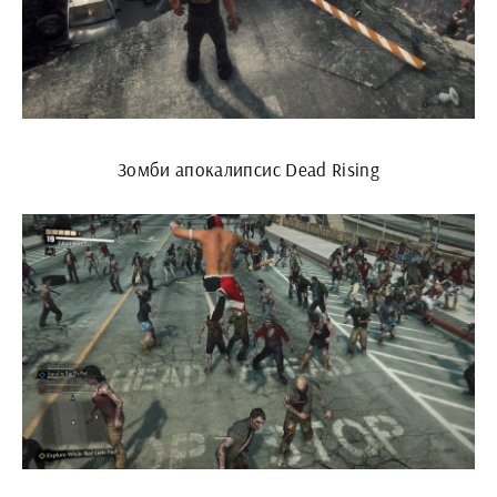
Зомби апокалипсис Dead Rising