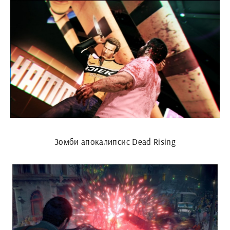
Зомби апокалипсис Dead Rising