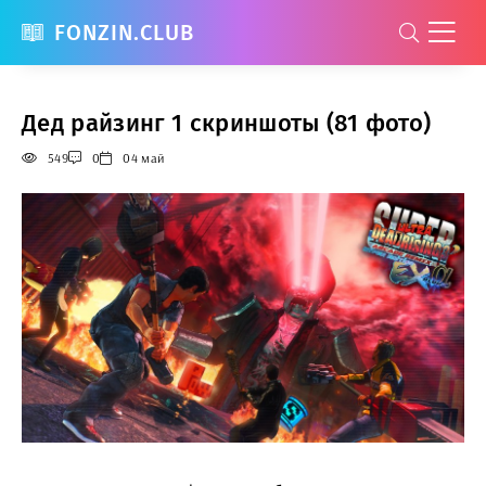
FONZIN.CLUB
Дед райзинг 1 скриншоты (81 фото)
549
0
04 май