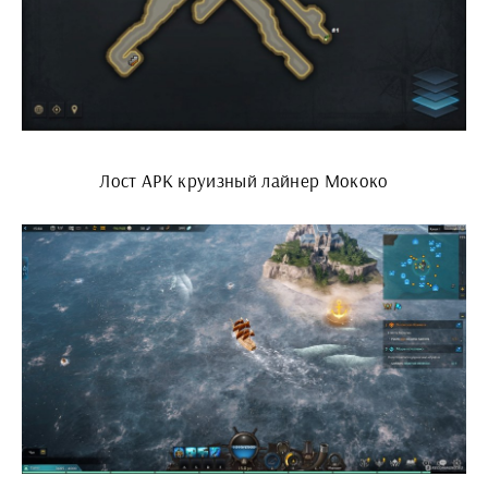
Лост АРК круизный лайнер Мококо