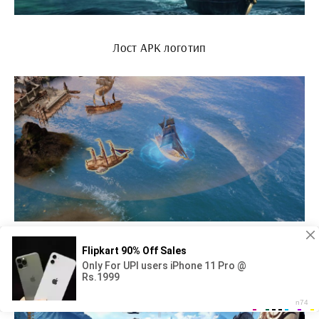
Лост АРК логотип
Лост АРК B ВОВ