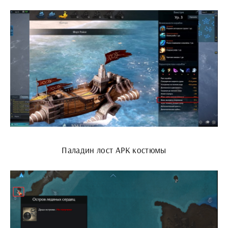
Паладин лост АРК костюмы