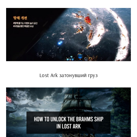
Lost Ark затонувший груз