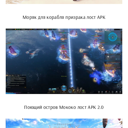
Моряк для корабля призрака лост АРК
Поющий остров Мококо лост АРК 2.0