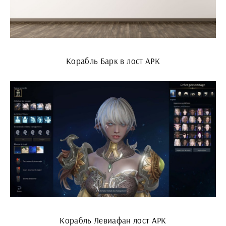
Корабль Барк в лост АРК
Корабль Левиафан лост АРК