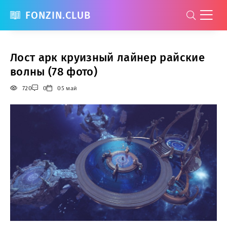
FONZIN.CLUB
Лост арк круизный лайнер райские
волны (78 фото)
720
0
05 май