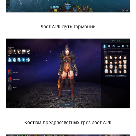
Лост АРК путь гармонии
Костюм предрассветных грез лост АРК