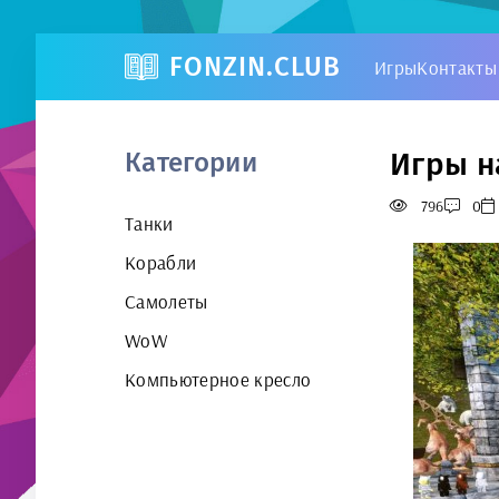
FONZIN.CLUB
Игры
Контакты
Игры н
Категории
796
0
Танки
Корабли
Самолеты
WoW
Компьютерное кресло