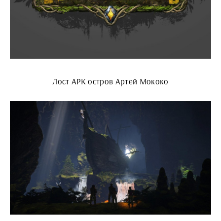
Лост АРК остров Артей Мококо