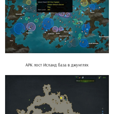
АРК лост Исланд база в джунглях