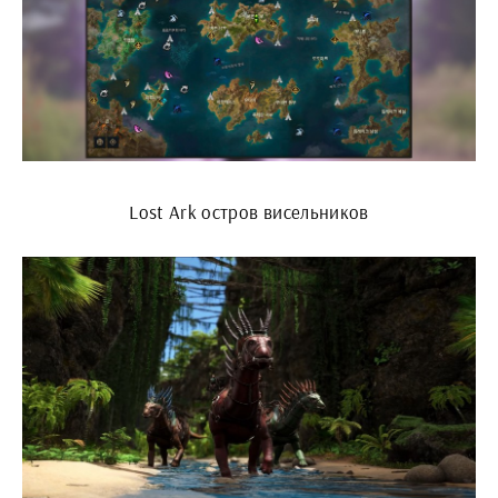
Lost Ark остров висельников