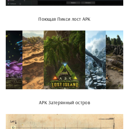
Поющая Пикси лост АРК
АРК Затерянный остров