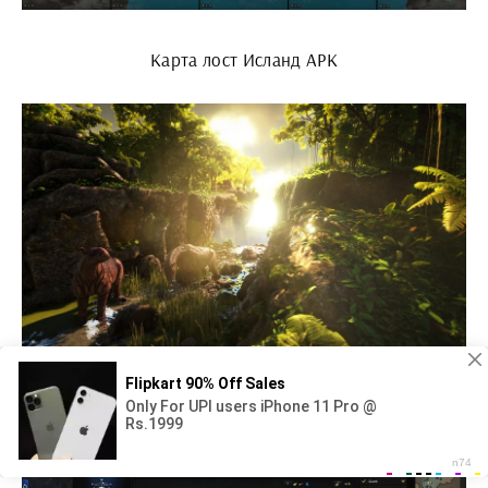
Карта лост Исланд АРК
АРК Затерянный остров