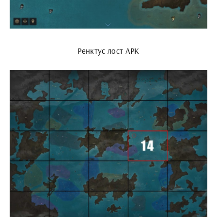
Ренктус лост АРК