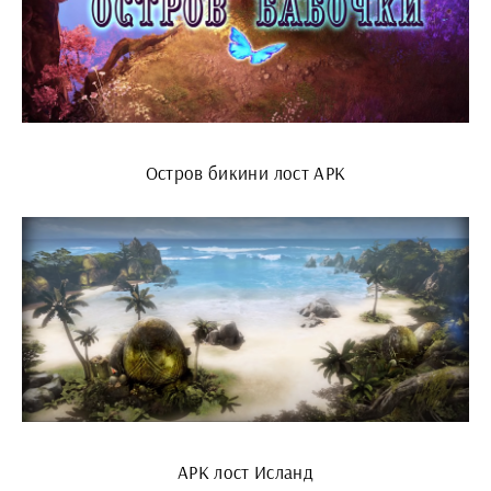
Остров бикини лост АРК
АРК лост Исланд