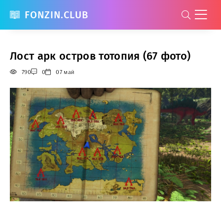
FONZIN.CLUB
Лост арк остров тотопия (67 фото)
790
0
07 май