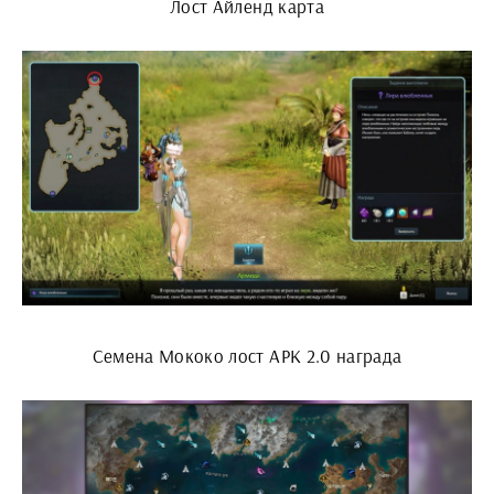
Лост Айленд карта
Семена Мококо лост АРК 2.0 награда