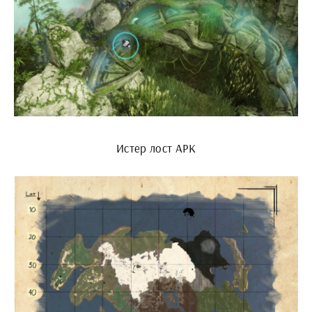
Истер лост АРК