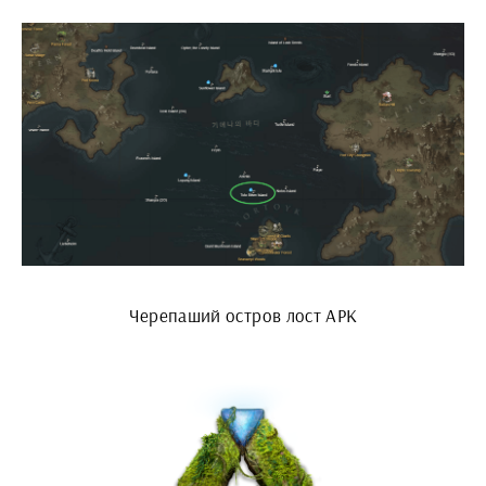
Черепаший остров лост АРК