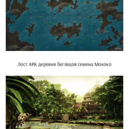
Лост АРК деревня беглецов семена Мококо