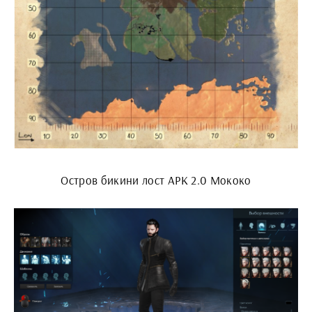
Остров бикини лост АРК 2.0 Мококо