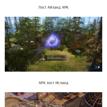
Лост Айланд АРК
АРК лост Исланд