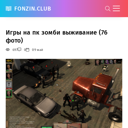
FONZIN.CLUB
Игры на пк зомби выживание (76
фото)
697
0
09 май