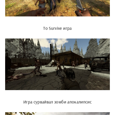
To Survive игра
Игра сурвайвал зомби апокалипсис