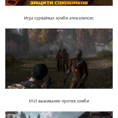
Игра сурвайвал зомби апокалипсис
H1z1 выживание против зомби