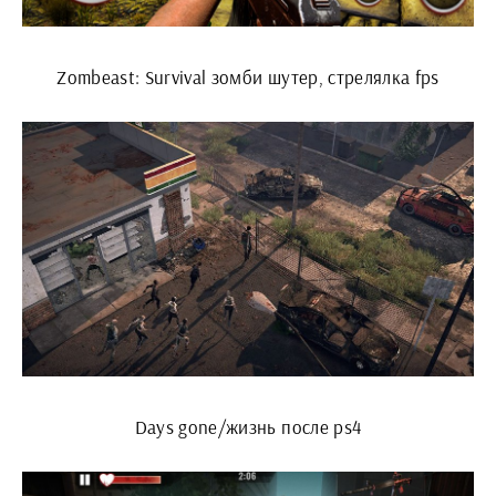
Zombeast: Survival зомби шутер, стрелялка fps
Days gone/жизнь после ps4