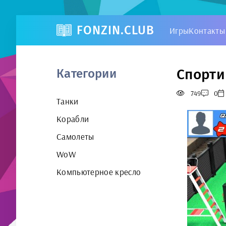
FONZIN.CLUB
Игры
Контакты
Спорти
Категории
749
0
Танки
Корабли
Самолеты
WoW
Компьютерное кресло