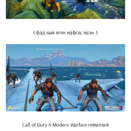
Сфдд щав вген идфсщ зщзы 3
Call of Duty 4 Modern Warfare геймплей