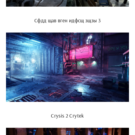
Сфдд щав вген идфсщ зщзы 3
Crysis 2 Crytek