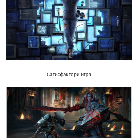
Сатисфактори игра