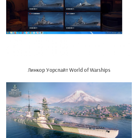
Линкор Уорспайт World of Warships