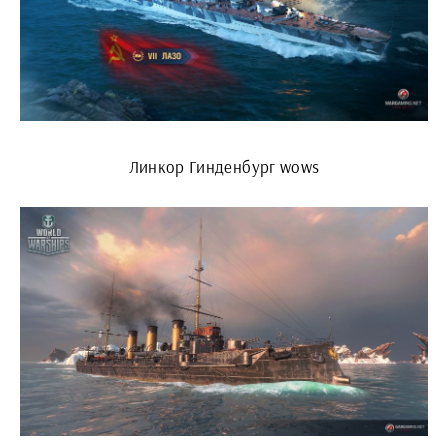
Линкор Гинденбург wows