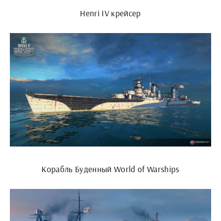
Henri IV крейсер
Корабль Буденный World of Warships