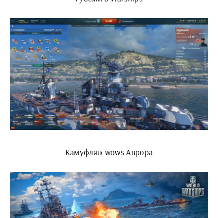
Камуфляж wows Аврора