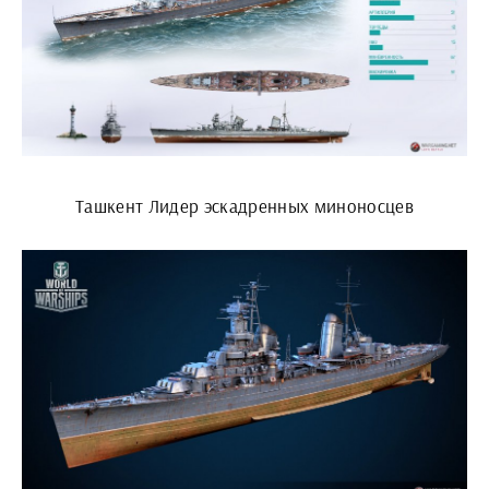
Ташкент Лидер эскадренных миноносцев