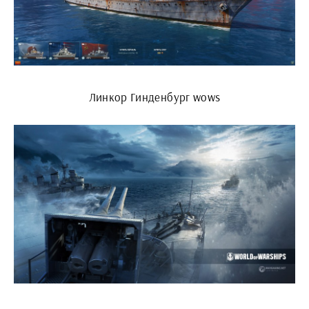
Линкор Гинденбург wows