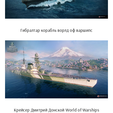
Гибралтар корабль ворлд оф варшипс
Крейсер Дмитрий Донской World of Warships