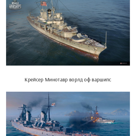
Крейсер Минотавр ворлд оф варшипс