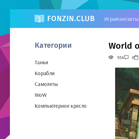
FONZIN.CLUB
Игры
Контакты
World o
Категории
934
0
Танки
Корабли
Самолеты
WoW
Компьютерное кресло