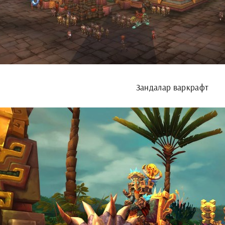
Зандалар варкрафт