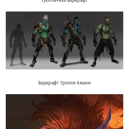
Варкрафт Тролли Амани