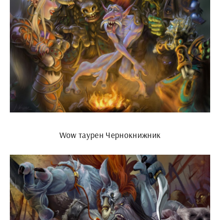
Wow таурен Чернокнижник