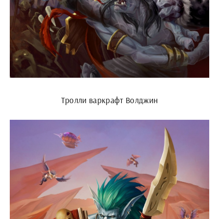
Тролли варкрафт Волджин