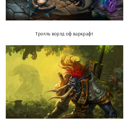
Тролль ворлд оф варкрафт