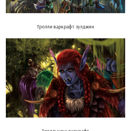
Тролли варкрафт зулджин
Тролльчиха варкрафт