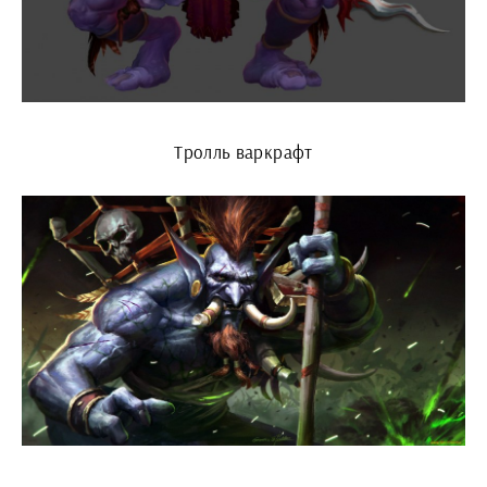
Тролль варкрафт