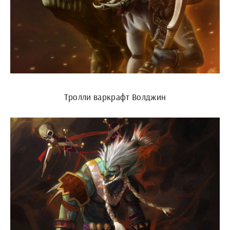
Тролли варкрафт Волджин