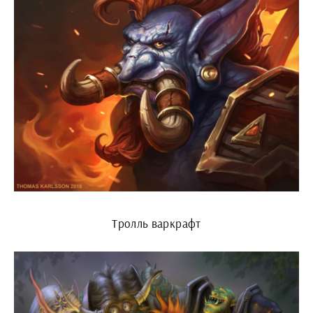
Тролль варкрафт