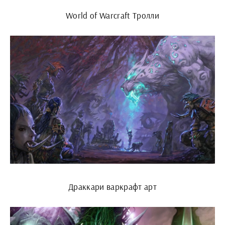
World of Warcraft Тролли
Драккари варкрафт арт