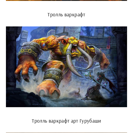
Тролль варкрафт
Тролль варкрафт арт Гурубаши