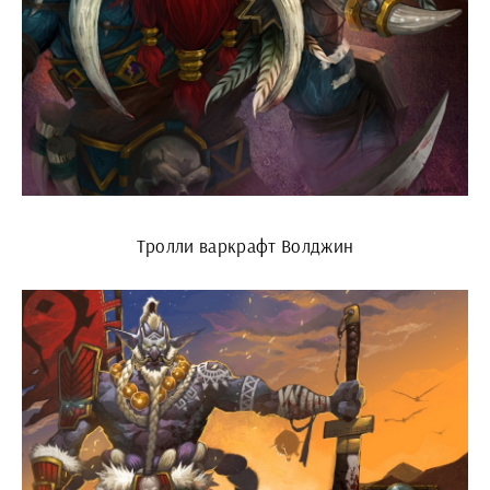
Тролли варкрафт Волджин