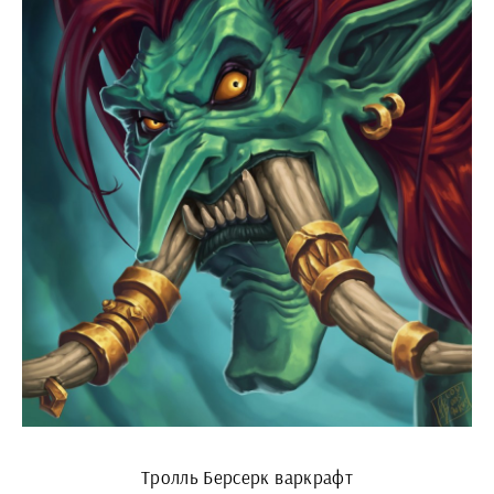
Тролль Берсерк варкрафт