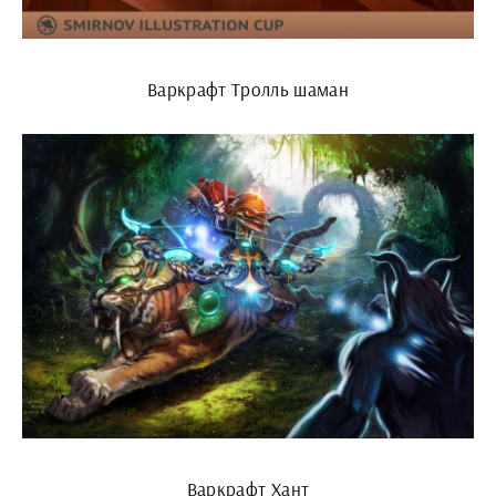
Варкрафт Тролль шаман
Варкрафт Хант