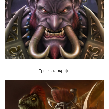
Тролль варкрафт