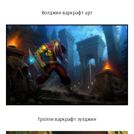
Волджин варкрафт арт
Тролли варкрафт зулджин