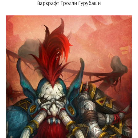
Варкрафт Тролли Гурубаши