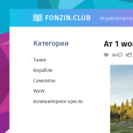
FONZIN.CLUB
Игры
Контакты
Ат 1 wo
Категории
861
0
Танки
Корабли
Самолеты
WoW
Компьютерное кресло