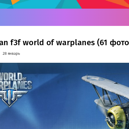
 f3f world of warplanes (61 фото
28 январь