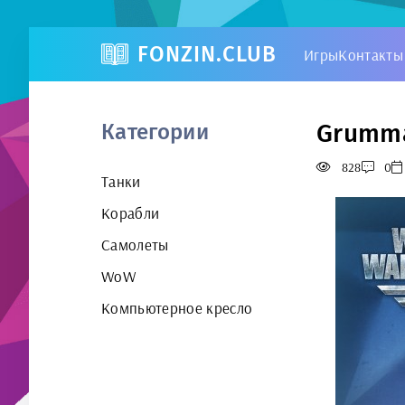
FONZIN.CLUB
Игры
Контакты
Grumman
Категории
828
0
Танки
Корабли
Самолеты
WoW
Компьютерное кресло