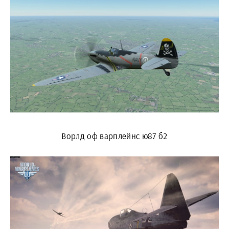
Ворлд оф варплейнс ю87 б2