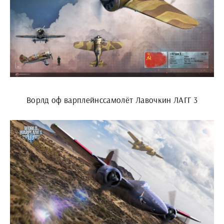
Ворлд оф варплейнссамолёт Лавочкин ЛАГГ 3