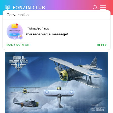
FONZIN.CLUB
Grumman xf4f 3 world of warplanes (55
фото)
778
0
02 июнь