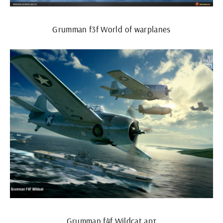
Grumman f3f World of warplanes
Grumman f4f Wildcat арт