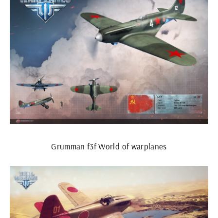
Grumman f3f World of warplanes