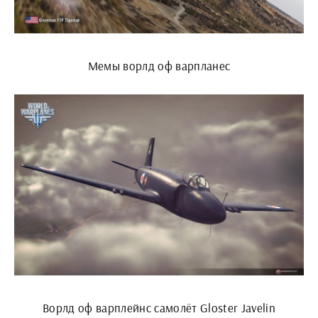
Мемы ворлд оф варпланес
Ворлд оф варплейнс самолёт Gloster Javelin