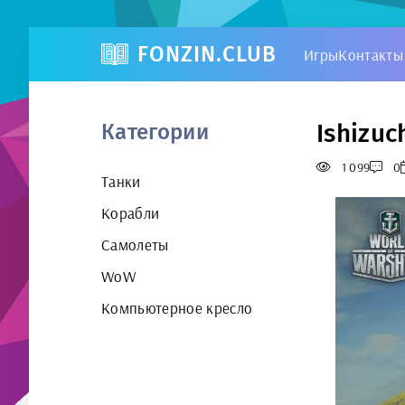
FONZIN.CLUB
Игры
Контакты
Ishizuc
Категории
1 099
0
Танки
Корабли
Самолеты
WoW
Компьютерное кресло