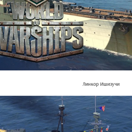
Линкор Ишизучи