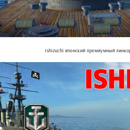
Ishizuchi японский премиумный линко