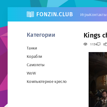
FONZIN.CLUB
Игры
Контакты
Kings c
Категории
1 134
0
Танки
Корабли
Самолеты
WoW
Компьютерное кресло