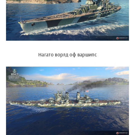
Нагато ворлд оф варшипс