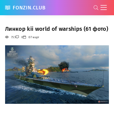
FONZIN.CLUB
Линкор kii world of warships (61 фото)
753
0
07 март