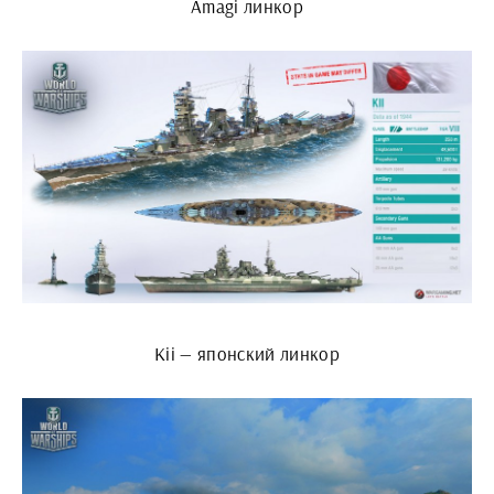
Amagi линкор
Kii — японский линкор