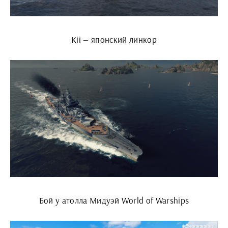
Kii — японский линкор
Бой у атолла Мидуэй World of Warships