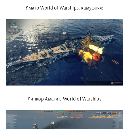
Ямато World of Warships, камуфляж
Линкор Амаги в World of Warships