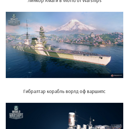
Линкор Амаги в World of Warships
Гибралтар корабль ворлд оф варшипс