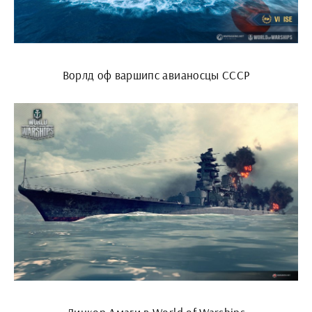
Ворлд оф варшипс авианосцы СССР