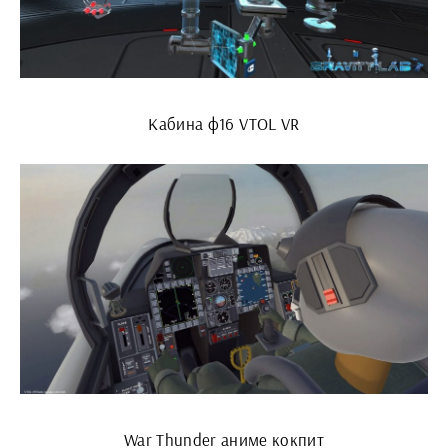
Кабина ф16 VTOL VR
War Thunder аниме кокпит