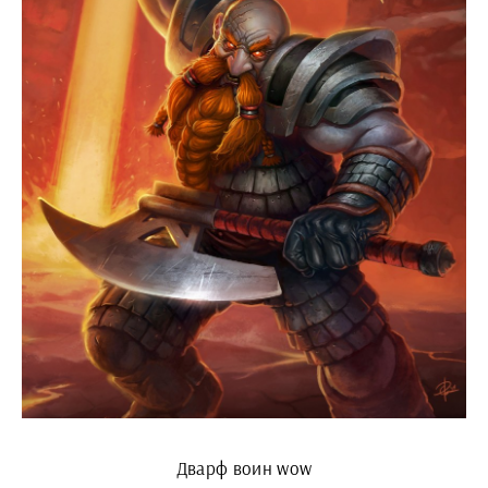
Дварф воин wow