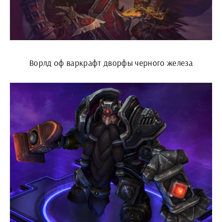
Ворлд оф варкрафт дворфы черного железа