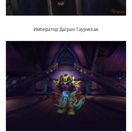
Император Дагран Тауриссан