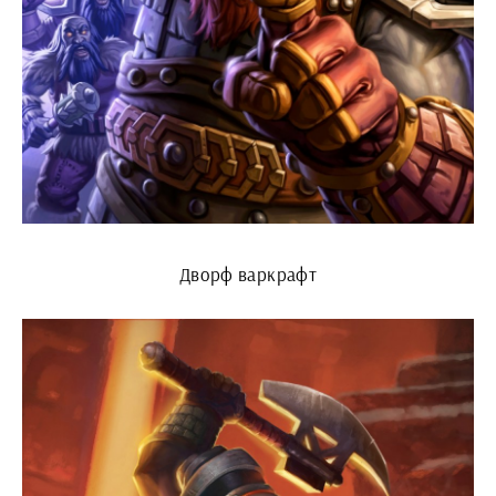
Дворф варкрафт