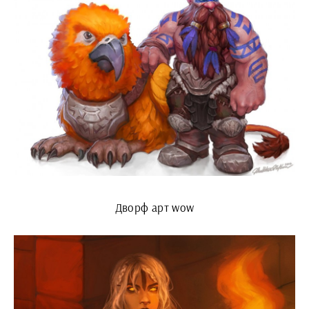
Дворф арт wow