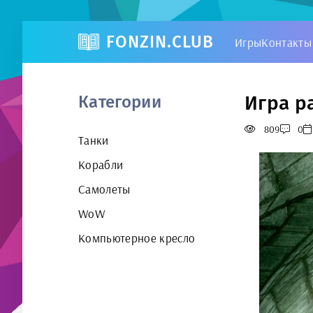
FONZIN.CLUB
Игры
Контакты
Игра pa
Категории
809
0
Танки
Корабли
Самолеты
WoW
Компьютерное кресло